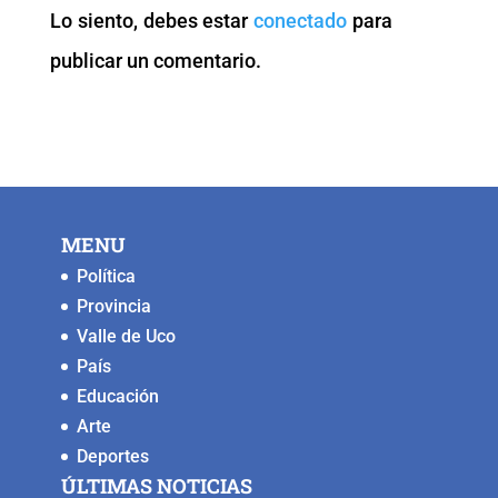
o
p
n
g
Lo siento, debes estar
conectado
para
o
p
k
er
publicar un comentario.
k
MENU
Política
Provincia
Valle de Uco
País
Educación
Arte
Deportes
ÚLTIMAS NOTICIAS