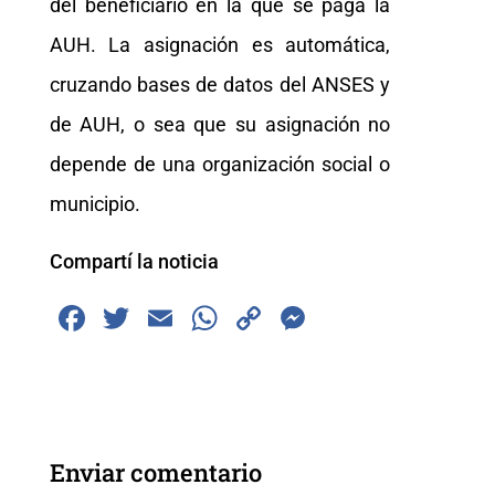
del beneficiario en la que se paga la
AUH. La asignación es automática,
cruzando bases de datos del ANSES y
de AUH, o sea que su asignación no
depende de una organización social o
municipio.
Compartí la noticia
F
T
E
W
C
M
a
wi
m
h
o
e
c
tt
ai
at
p
ss
e
er
l
s
y
e
b
A
Li
n
Enviar comentario