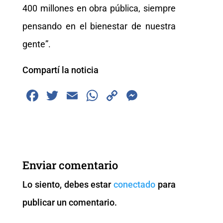
400 millones en obra pública, siempre
pensando en el bienestar de nuestra
gente”.
Compartí la noticia
F
T
E
W
C
M
a
wi
m
h
o
e
c
tt
ai
at
p
ss
e
er
l
s
y
e
b
A
Li
n
Enviar comentario
o
p
n
g
Lo siento, debes estar
conectado
para
o
p
k
er
publicar un comentario.
k