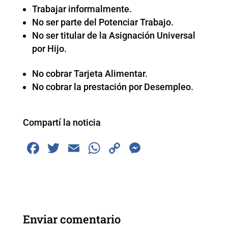
Trabajar informalmente.
No ser parte del Potenciar Trabajo.
No ser titular de la Asignación Universal
por Hijo.
No cobrar Tarjeta Alimentar.
No cobrar la prestación por Desempleo.
Compartí la noticia
F
T
E
W
C
M
a
wi
m
h
o
e
c
tt
ai
at
p
ss
e
er
l
s
y
e
b
A
Li
n
Enviar comentario