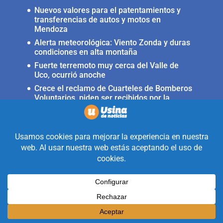
Nuevos valores para el patentamientos y
transferencias de autos y motos en
Mendoza
Alerta meteorológica: Viento Zonda y duras
condiciones en alta montaña
Fuerte terremoto muy cerca del Valle de
Uco, ocurrió anoche
Crece el reclamo de Cuarteles de Bomberos
Voluntarios, piden ser recibidos por la
ministra Rus
Llega a San Carlos la Copa Internacional
«Pasión sin fronteras»
Realizado con la mirada equidistante de
alguien a quién solo le interesa
informar que ocurre en Valle de Uco.
Diseñado y Desarrollado por
Legion Design