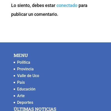
o
p
n
g
Lo siento, debes estar
conectado
para
o
p
k
er
publicar un comentario.
k
MENU
Política
Provincia
Valle de Uco
País
Educación
Arte
Deportes
ÚLTIMAS NOTICIAS