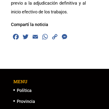
previo a la adjudicación definitiva y al
inicio efectivo de los trabajos.
Compartí la noticia
F
T
E
W
C
M
a
wi
m
h
o
e
c
tt
ai
at
p
ss
e
er
l
s
y
e
b
A
Li
n
o
p
n
g
MENU
o
p
k
er
k
Política
Provincia