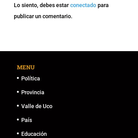
Lo siento, debes estar
conectado
para
o
p
k
er
publicar un comentario.
k
MENU
Política
Provincia
Valle de Uco
País
Educación