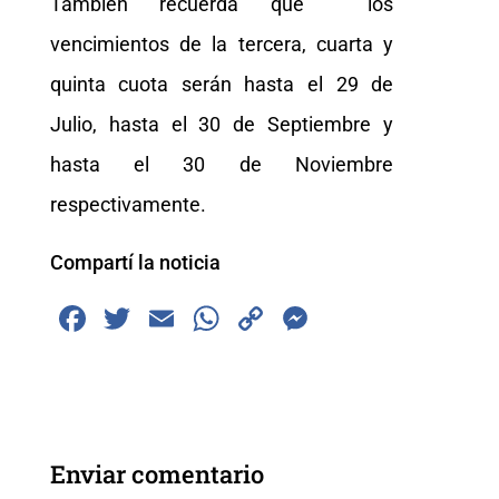
También recuerda que los
vencimientos de la tercera, cuarta y
quinta cuota serán hasta el 29 de
Julio, hasta el 30 de Septiembre y
hasta el 30 de Noviembre
respectivamente.
Compartí la noticia
F
T
E
W
C
M
a
wi
m
h
o
e
c
tt
ai
at
p
ss
e
er
l
s
y
e
b
A
Li
n
Enviar comentario
o
p
n
g