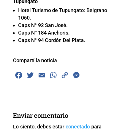
Tupungato
Hotel Turismo de Tupungato: Belgrano
1060.
Caps N° 92 San José.
Caps N° 184 Anchoris.
Caps N° 94 Cordón Del Plata.
Compartí la noticia
F
T
E
W
C
M
a
wi
m
h
o
e
c
tt
ai
at
p
ss
e
er
l
s
y
e
b
A
Li
n
Enviar comentario
o
p
n
g
Lo siento, debes estar
conectado
para