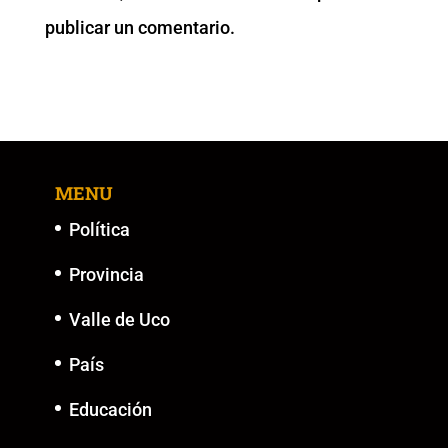
o
p
k
er
publicar un comentario.
k
MENU
Política
Provincia
Valle de Uco
País
Educación