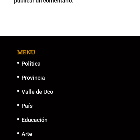
publicar un comentario.
k
MENU
Política
Provincia
Valle de Uco
País
Educación
Arte