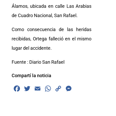
Álamos, ubicada en calle Las Arabias
de Cuadro Nacional, San Rafael.
Como consecuencia de las heridas
recibidas, Ortega falleció en el mismo
lugar del accidente.
Fuente : Diario San Rafael
Compartí la noticia
F
T
E
W
C
M
a
wi
m
h
o
e
c
tt
ai
at
p
ss
e
er
l
s
y
e