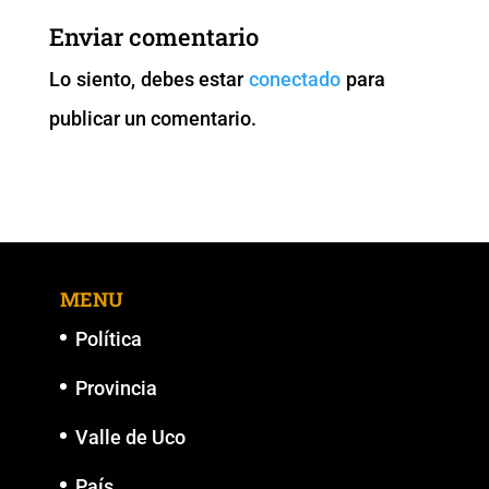
b
A
Li
n
Enviar comentario
o
p
n
g
Lo siento, debes estar
conectado
para
o
p
k
er
publicar un comentario.
k
MENU
Política
Provincia
Valle de Uco
País