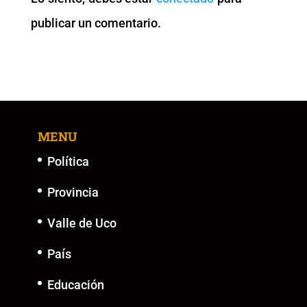
o
p
k
er
publicar un comentario.
k
MENU
Política
Provincia
Valle de Uco
País
Educación