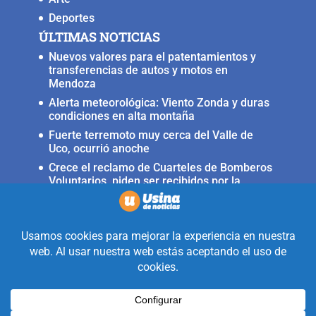
Deportes
ÚLTIMAS NOTICIAS
Nuevos valores para el patentamientos y
transferencias de autos y motos en
Mendoza
Alerta meteorológica: Viento Zonda y duras
condiciones en alta montaña
Fuerte terremoto muy cerca del Valle de
Uco, ocurrió anoche
Crece el reclamo de Cuarteles de Bomberos
Voluntarios, piden ser recibidos por la
ministra Rus
Llega a San Carlos la Copa Internacional
«Pasión sin fronteras»
Realizado con la mirada equidistante de
alguien a quién solo le interesa
informar que ocurre en Valle de Uco.