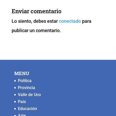
b
A
Li
n
Enviar comentario
o
p
n
g
Lo siento, debes estar
conectado
para
o
p
k
er
publicar un comentario.
k
MENU
Política
Provincia
Valle de Uco
País
Educación
Arte