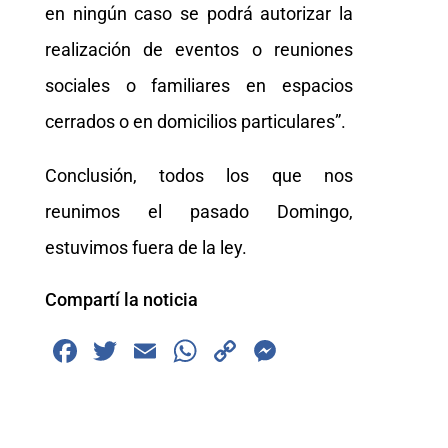
en ningún caso se podrá autorizar la
realización de eventos o reuniones
sociales o familiares en espacios
cerrados o en domicilios particulares”.
Conclusión, todos los que nos
reunimos el pasado Domingo,
estuvimos fuera de la ley.
Compartí la noticia
F
T
E
W
C
M
a
wi
m
h
o
e
c
tt
ai
at
p
ss
e
er
l
s
y
e