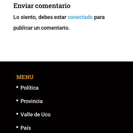
b
A
Li
n
Enviar comentario
o
p
n
g
Lo siento, debes estar
conectado
para
o
p
k
er
publicar un comentario.
k
MENU
Política
Provincia
Valle de Uco
País