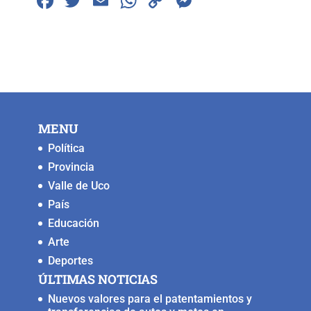
F
T
E
W
C
M
a
wi
m
h
o
e
c
tt
ai
at
p
ss
e
er
l
s
y
e
b
A
Li
n
o
p
n
g
MENU
o
p
k
er
Política
k
Provincia
Valle de Uco
País
Educación
Arte
Deportes
ÚLTIMAS NOTICIAS
Nuevos valores para el patentamientos y