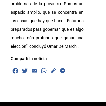
problemas de la provincia. Somos un
espacio amplio, que se concentra en
las cosas que hay que hacer. Estamos
preparados para gobernar, que es algo
mucho más profundo que ganar una
elección”, concluyó Omar De Marchi.
Compartí la noticia
F
T
E
W
C
M
a
wi
m
h
o
e
c
tt
ai
at
p
ss
e
er
l
s
y
e
b
A
Li
n