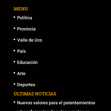
o
p
n
g
MENU
o
p
k
er
k
Política
Provincia
Valle de Uco
País
Educación
Arte
Deportes
ÚLTIMAS NOTICIAS
Nuevos valores para el patentamientos