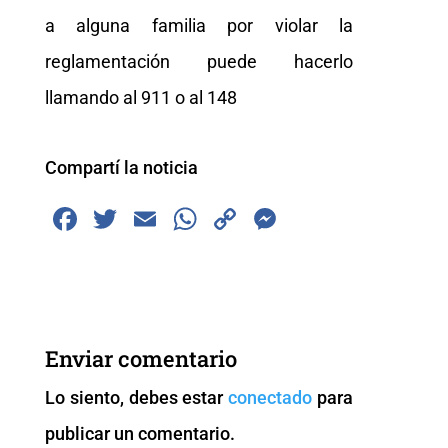
a alguna familia por violar la
reglamentación puede hacerlo
llamando al 911 o al 148
Compartí la noticia
F
T
E
W
C
M
a
wi
m
h
o
e
c
tt
ai
at
p
ss
e
er
l
s
y
e
b
A
Li
n
Enviar comentario
o
p
n
g
Lo siento, debes estar
conectado
para
o
p
k
er
publicar un comentario.
k