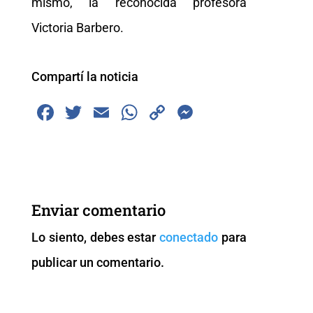
mismo, la reconocida profesora
Victoria Barbero.
Compartí la noticia
F
T
E
W
C
M
a
wi
m
h
o
e
c
tt
ai
at
p
ss
e
er
l
s
y
e
b
A
Li
n
Enviar comentario
o
p
n
g
Lo siento, debes estar
conectado
para
o
p
k
er
publicar un comentario.
k