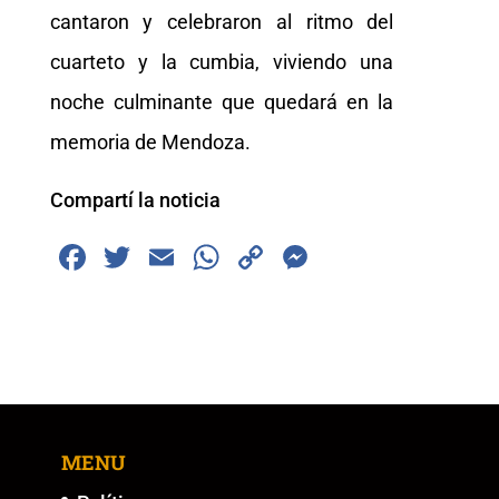
cantaron y celebraron al ritmo del
cuarteto y la cumbia, viviendo una
noche culminante que quedará en la
memoria de Mendoza.
Compartí la noticia
F
T
E
W
C
M
a
wi
m
h
o
e
c
tt
ai
at
p
ss
e
er
l
s
y
e
b
A
Li
n
o
p
n
g
MENU
o
p
k
er