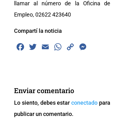
llamar al número de la Oficina de
Empleo, 02622 423640
Compartí la noticia
F
T
E
W
C
M
a
wi
m
h
o
e
c
tt
ai
at
p
ss
e
er
l
s
y
e
b
A
Li
n
Enviar comentario
o
p
n
g
Lo siento, debes estar
conectado
para
o
p
k
er
publicar un comentario.
k