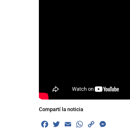
Compartí la noticia
F
T
E
W
C
M