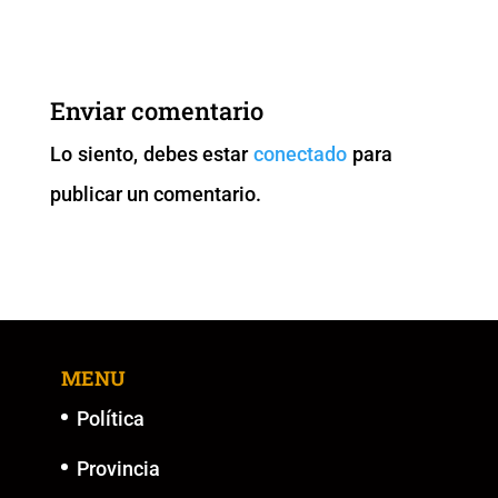
c
tt
ai
at
p
ss
e
er
l
s
y
e
b
A
Li
n
Enviar comentario
o
p
n
g
Lo siento, debes estar
conectado
para
o
p
k
er
publicar un comentario.
k
MENU
Política
Provincia