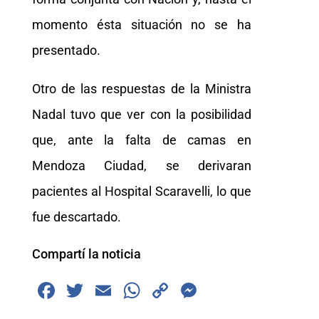
momento ésta situación no se ha
presentado.
Otro de las respuestas de la Ministra
Nadal tuvo que ver con la posibilidad
que, ante la falta de camas en
Mendoza Ciudad, se derivaran
pacientes al Hospital Scaravelli, lo que
fue descartado.
Compartí la noticia
F
T
E
W
C
M
a
wi
m
h
o
e