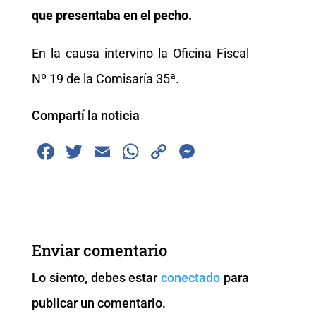
que presentaba en el pecho.
En la causa intervino la Oficina Fiscal
Nº 19 de la Comisaría 35ª.
Compartí la noticia
F
T
E
W
C
M
a
wi
m
h
o
e
c
tt
ai
at
p
ss
e
er
l
s
y
e
b
A
Li
n
Enviar comentario
o
p
n
g
Lo siento, debes estar
conectado
para
o
p
k
er
publicar un comentario.
k