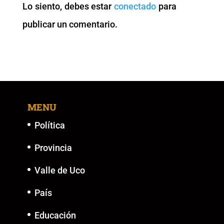
Lo siento, debes estar
conectado
para
o
p
k
er
publicar un comentario.
k
MENU
Política
Provincia
Valle de Uco
País
Educación