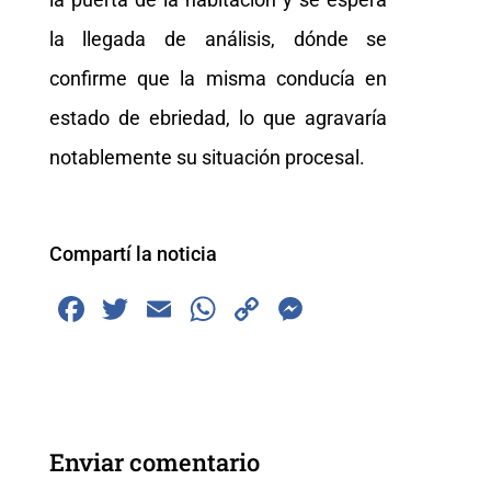
la llegada de análisis, dónde se
confirme que la misma conducía en
estado de ebriedad, lo que agravaría
notablemente su situación procesal.
Compartí la noticia
F
T
E
W
C
M
a
wi
m
h
o
e
c
tt
ai
at
p
ss
e
er
l
s
y
e
b
A
Li
n
Enviar comentario
o
p
n
g