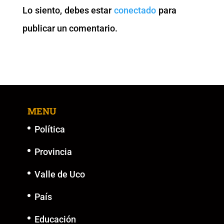
o
p
n
g
Lo siento, debes estar
conectado
para
o
p
k
er
publicar un comentario.
k
MENU
Política
Provincia
Valle de Uco
País
Educación