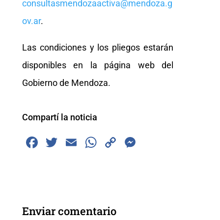
consultasmendozaactiva@mendoza.g
ov.ar
.
Las condiciones y los pliegos estarán
disponibles en la página web del
Gobierno de Mendoza.
Compartí la noticia
F
T
E
W
C
M
a
wi
m
h
o
e
c
tt
ai
at
p
ss
e
er
l
s
y
e
b
A
Li
n
Enviar comentario