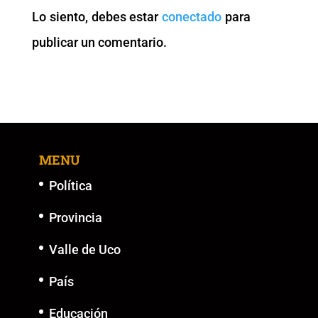
o
p
n
g
Lo siento, debes estar
conectado
para
o
p
k
er
publicar un comentario.
k
MENU
Política
Provincia
Valle de Uco
País
Educación