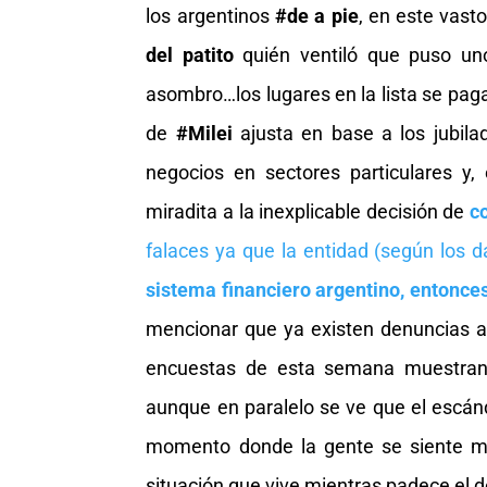
los argentinos
#de a pie
, en este vas
del patito
quién ventiló que puso uno
asombro…los lugares en la lista se pag
de
#Milei
ajusta en base a los jubil
negocios en sectores particulares y,
miradita a la inexplicable decisión de
c
falaces ya que la entidad (según los
sistema financiero argentino, entonce
mencionar que ya existen denuncias ant
encuestas de esta semana muestran 
aunque en paralelo se ve que el escánd
momento donde la gente se siente má
situación que vive mientras padece el de