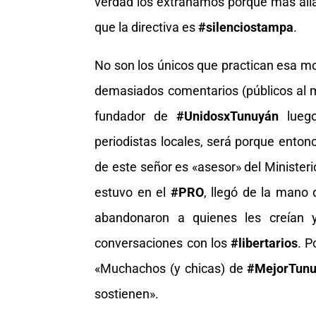
verdad los extrañamos porque más all
que la directiva es
#silenciostampa
.
No son los únicos que practican esa m
demasiados comentarios (públicos al me
fundador de
#UnidosxTunuyán
luego
periodistas locales, será porque entonc
de este señor es «asesor» del Minister
estuvo en el
#PRO
, llegó de la mano
abandonaron a quienes les creían
conversaciones con los
#libertarios
. 
«Muchachos (y chicas) de
#MejorTun
sostienen».