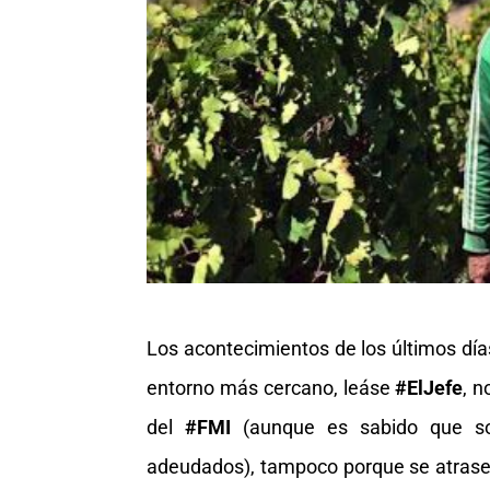
Los acontecimientos de los últimos dí
entorno más cercano, leáse
#ElJefe
, 
del
#FMI
(aunque es sabido que so
adeudados), tampoco porque se atrase l