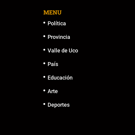
o
p
k
er
k
MENU
Política
Provincia
Valle de Uco
País
Educación
Arte
Deportes