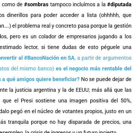
to como de
#sombras
tampoco incluímos a la
#diputada
s dinerillos para poder acceder a lista (ohhhhh, que
an….) el problema real y concreto pasa porque la gestión
ados, pero es un colador de empresarios jugando a los
 estimado lector, si tiene dudas de esto péguele una
onvertir al #BancoNación en SA
, a partir de argumentos
 datos del mismo banco)
es el negocio más rentable del
s a qué amigos quiere beneficiar?
No se puede dejar de
e la justicia argentina y la de EEUU; más allá que las
que el Presi sostiene una imagen positiva del 50%,
alo pegó en el núcleo de votantes propios, justo en un
s tranquila porque no hay disparada de precios, una
sempleo, la crisis de ingresos y un futuro incierto.