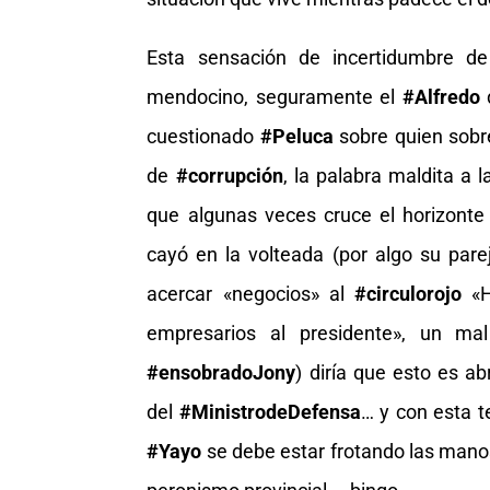
Esta sensación de incertidumbre de 
mendocino, seguramente el
#Alfredo
d
cuestionado
#Peluca
sobre quien sobr
de
#corrupción
, la palabra maldita a 
que algunas veces cruce el horizonte
cayó en la volteada (por algo su pare
acercar «negocios» al
#circulorojo
«H
empresarios al presidente», un ma
#ensobradoJony
) diría que esto es a
del
#MinistrodeDefensa
… y con esta 
#Yayo
se debe estar frotando las manos