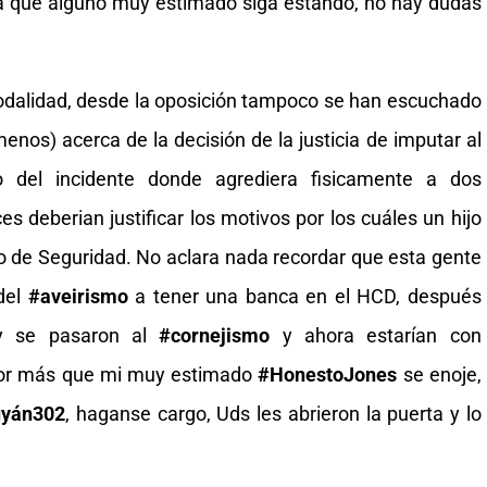
á que alguno muy estimado siga estando, no hay dudas
odalidad, desde la oposición tampoco se han escuchado
nos) acerca de la decisión de la justicia de imputar al
 del incidente donde agrediera fisicamente a dos
es deberian justificar los motivos por los cuáles un hijo
io de Seguridad. No aclara nada recordar que esta gente
 del
#aveirismo
a tener una banca en el HCD, después
 y se pasaron al
#cornejismo
y ahora estarían con
Por más que mi muy estimado
#HonestoJones
se enoje,
uyán302
, haganse cargo, Uds les abrieron la puerta y lo