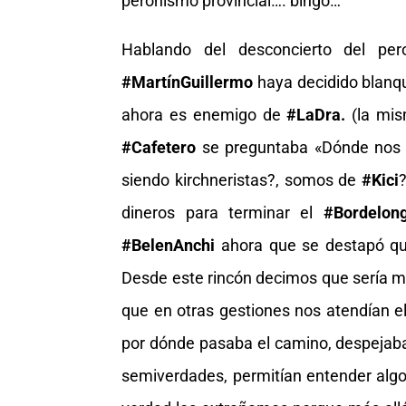
peronismo provincial…. bingo…
Hablando del desconcierto del pe
#MartínGuillermo
haya decidido blanqu
ahora es enemigo de
#LaDra.
(la mis
#Cafetero
se preguntaba «Dónde nos 
siendo kirchneristas?, somos de
#Kici
?
dineros para terminar el
#Bordelon
#BelenAnchi
ahora que se destapó q
Desde este rincón decimos que sería m
que en otras gestiones nos atendían e
por dónde pasaba el camino, despejab
semiverdades, permitían entender algo.