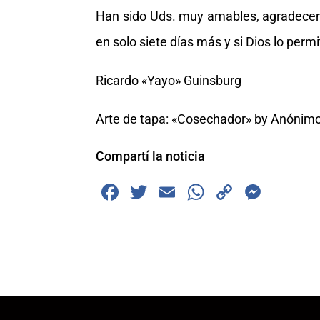
Han sido Uds. muy amables, agradecem
en solo siete días más y si Dios lo pe
Ricardo «Yayo» Guinsburg
Arte de tapa: «Cosechador» by Anónim
Compartí la noticia
F
T
E
W
C
M
a
wi
m
h
o
e
c
tt
ai
at
p
ss
e
er
l
s
y
e
b
A
Li
n
o
p
n
g