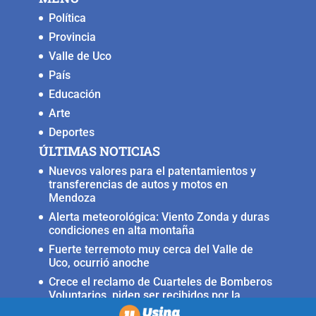
o
p
k
er
Política
k
Provincia
Valle de Uco
País
Educación
Arte
Deportes
ÚLTIMAS NOTICIAS
Nuevos valores para el patentamientos y
transferencias de autos y motos en
Mendoza
Alerta meteorológica: Viento Zonda y duras
condiciones en alta montaña
Fuerte terremoto muy cerca del Valle de
Uco, ocurrió anoche
Crece el reclamo de Cuarteles de Bomberos
Voluntarios, piden ser recibidos por la
ministra Rus