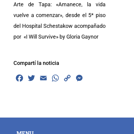
Arte de Tapa: «Amanece, la vida
vuelve a comenzar», desde el 5* piso
del Hospital Schestakow acompañado
por «I Will Survive» by Gloria Gaynor
Compartí la noticia
F
T
E
W
C
M
a
wi
m
h
o
e
c
tt
ai
at
p
ss
e
er
l
s
y
e
b
A
Li
n
o
p
n
g
MENU