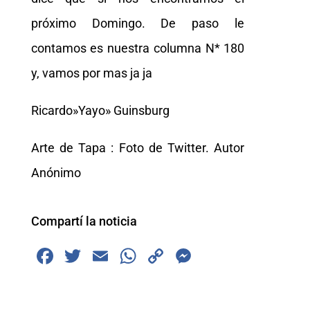
próximo Domingo. De paso le
contamos es nuestra columna N* 180
y, vamos por mas ja ja
Ricardo»Yayo» Guinsburg
Arte de Tapa : Foto de Twitter. Autor
Anónimo
Compartí la noticia
F
T
E
W
C
M
a
wi
m
h
o
e
c
tt
ai
at
p
ss