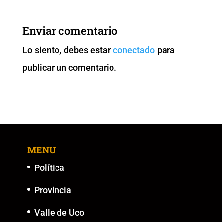
e
er
l
s
y
e
b
A
Li
n
Enviar comentario
o
p
n
g
Lo siento, debes estar
conectado
para
o
p
k
er
publicar un comentario.
k
MENU
Política
Provincia
Valle de Uco