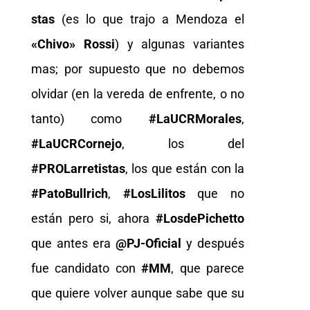
stas
(es lo que trajo a Mendoza el
«Chivo» Rossi
) y algunas variantes
mas; por supuesto que no debemos
olvidar (en la vereda de enfrente, o no
tanto) como
#LaUCRMorales
,
#LaUCRCornejo
, los del
#PROLarretistas
, los que están con la
#PatoBullrich
,
#LosLilitos
que no
están pero si, ahora
#LosdePichetto
que antes era
@PJ-Oficial
y después
fue candidato con
#MM
, que parece
que quiere volver aunque sabe que su