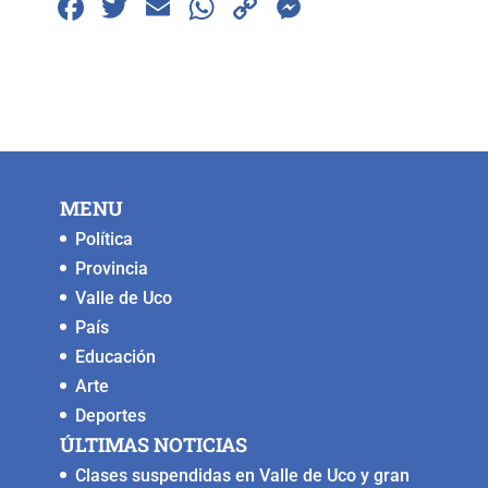
F
T
E
W
C
M
a
wi
m
h
o
e
c
tt
ai
at
p
ss
e
er
l
s
y
e
b
A
Li
n
o
p
n
g
MENU
o
p
k
er
Política
k
Provincia
Valle de Uco
País
Educación
Arte
Deportes
ÚLTIMAS NOTICIAS
Clases suspendidas en Valle de Uco y gran