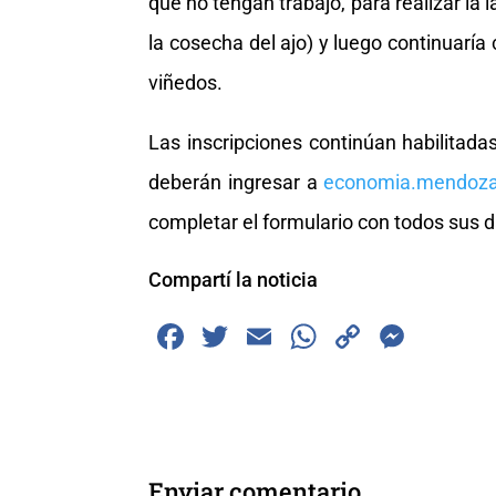
que no tengan trabajo, para realizar la
la cosecha del ajo) y luego continuaría
viñedos.
Las inscripciones continúan habilitada
deberán ingresar a
economia.mendoza
completar el formulario con todos sus d
Compartí la noticia
F
T
E
W
C
M
a
wi
m
h
o
e
c
tt
ai
at
p
ss
e
er
l
s
y
e
b
A
Li
n
Enviar comentario