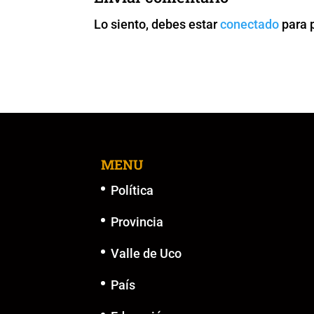
o
p
n
g
Lo siento, debes estar
conectado
para 
o
p
k
er
k
MENU
Política
Provincia
Valle de Uco
País