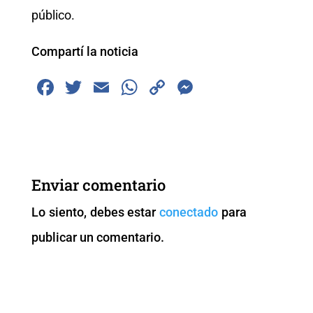
público.
Compartí la noticia
F
T
E
W
C
M
a
wi
m
h
o
e
c
tt
ai
at
p
ss
e
er
l
s
y
e
b
A
Li
n
Enviar comentario
o
p
n
g
Lo siento, debes estar
conectado
para
o
p
k
er
publicar un comentario.
k