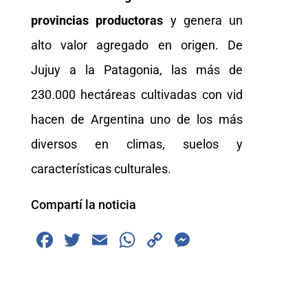
provincias productoras
y genera un
alto valor agregado en origen. De
Jujuy a la Patagonia, las más de
230.000 hectáreas cultivadas con vid
hacen de Argentina uno de los más
diversos en climas, suelos y
características culturales.
Compartí la noticia
F
T
E
W
C
M
a
wi
m
h
o
e
c
tt
ai
at
p
ss
e
er
l
s
y
e