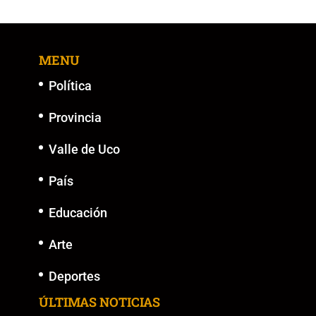
b
A
Li
n
o
p
n
g
MENU
o
p
k
er
k
Política
Provincia
Valle de Uco
País
Educación
Arte
Deportes
ÚLTIMAS NOTICIAS