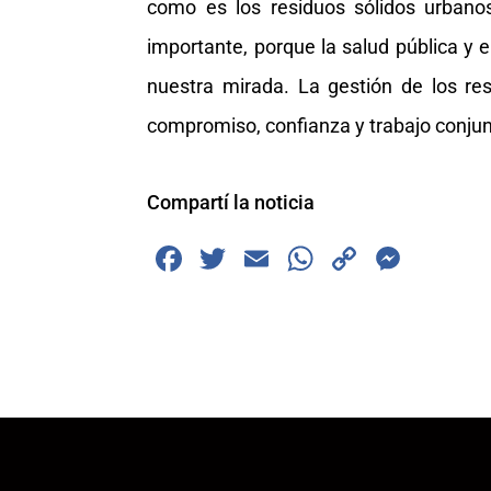
como es los residuos sólidos urbanos
importante, porque la salud pública y e
nuestra mirada. La gestión de los re
compromiso, confianza y trabajo conjun
Compartí la noticia
F
T
E
W
C
M
a
wi
m
h
o
e
c
tt
ai
at
p
ss
e
er
l
s
y
e
b
A
Li
n
o
p
n
g
o
p
k
er