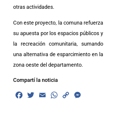
otras actividades.
Con este proyecto, la comuna refuerza
su apuesta por los espacios públicos y
la recreación comunitaria, sumando
una alternativa de esparcimiento en la
zona oeste del departamento.
Compartí la noticia
F
T
E
W
C
M
a
wi
m
h
o
e
c
tt
ai
at
p
ss
e
er
l
s
y
e