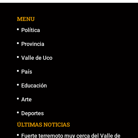
b
A
Li
n
o
p
n
g
MENU
o
p
k
er
k
Política
Provincia
Valle de Uco
País
Educación
Arte
Deportes
ÚLTIMAS NOTICIAS
Fuerte terremoto muy cerca del Valle de