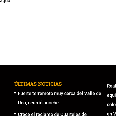
l agua.
ÚLTIMAS NOTICIAS
Re
Fuerte terremoto muy cerca del Valle de
equ
Uco, ocurrió anoche
solo
en V
Crece el reclamo de Cuarteles de