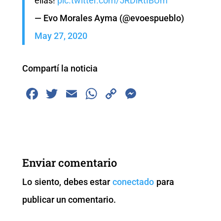
ellas!
pic.twitter.com/5RDlRtIBUm
— Evo Morales Ayma (@evoespueblo)
May 27, 2020
Compartí la noticia
F
T
E
W
C
M
a
wi
m
h
o
e
c
tt
ai
at
p
ss
e
er
l
s
y
e
b
A
Li
n
Enviar comentario
o
p
n
g
Lo siento, debes estar
conectado
para
o
p
k
er
publicar un comentario.
k