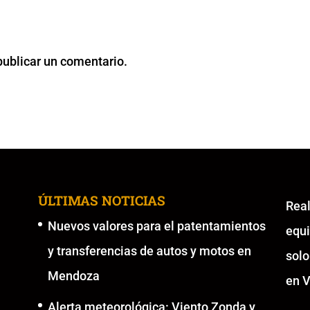
publicar un comentario.
ÚLTIMAS NOTICIAS
Re
Nuevos valores para el patentamientos
equ
y transferencias de autos y motos en
solo
Mendoza
en V
Alerta meteorológica: Viento Zonda y