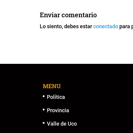
e
er
l
s
y
e
b
A
Li
n
Enviar comentario
o
p
n
g
Lo siento, debes estar
conectado
para 
o
p
k
er
k
MENU
Política
Provincia
Valle de Uco