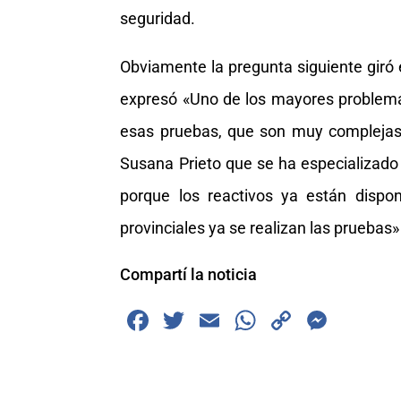
seguridad.
Obviamente la pregunta siguiente giró 
expresó «Uno de los mayores problemas
esas pruebas, que son muy complejas y 
Susana Prieto que se ha especializado 
porque los reactivos ya están dispon
provinciales ya se realizan las pruebas
Compartí la noticia
F
T
E
W
C
M
a
wi
m
h
o
e
c
tt
ai
at
p
ss