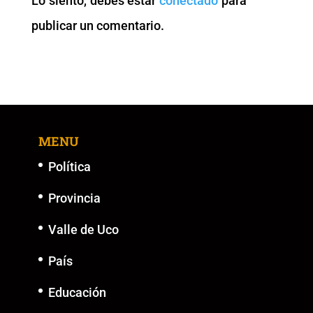
Lo siento, debes estar
conectado
para
o
p
k
er
publicar un comentario.
k
MENU
Política
Provincia
Valle de Uco
País
Educación