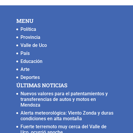
b
A
Li
n
o
p
n
g
MENU
o
p
k
er
Política
k
Provincia
Valle de Uco
País
Educación
Arte
Deportes
ÚLTIMAS NOTICIAS
Nuevos valores para el patentamientos y
transferencias de autos y motos en
Mendoza
Alerta meteorológica: Viento Zonda y duras
condiciones en alta montaña
Fuerte terremoto muy cerca del Valle de
Uco, ocurrió anoche