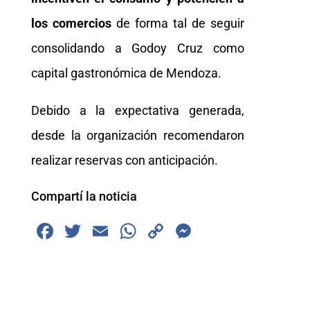
los comercios
de forma tal de seguir
consolidando a Godoy Cruz como
capital gastronómica de Mendoza.
Debido a la expectativa generada,
desde la organización recomendaron
realizar reservas con anticipación.
Compartí la noticia
F
T
E
W
C
M
a
wi
m
h
o
e
c
tt
ai
at
p
ss
e
er
l
s
y
e