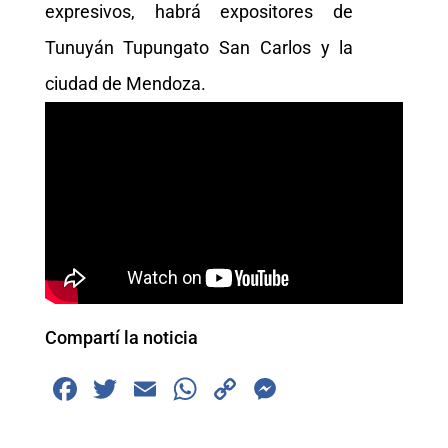
expresivos, habrá expositores de
Tunuyán Tupungato San Carlos y la
ciudad de Mendoza.
Compartí la noticia
F
T
E
W
C
M
a
wi
m
h
o
e