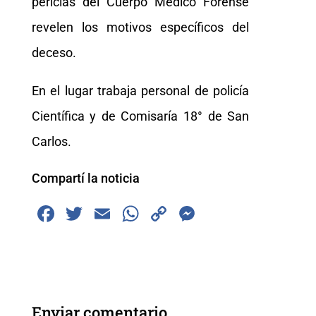
pericias del Cuerpo Médico Forense
revelen los motivos específicos del
deceso.
En el lugar trabaja personal de policía
Científica y de Comisaría 18° de San
Carlos.
Compartí la noticia
F
T
E
W
C
M
a
wi
m
h
o
e
c
tt
ai
at
p
ss
e
er
l
s
y
e
b
A
Li
n
Enviar comentario