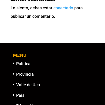
o
p
n
g
Lo siento, debes estar
conectado
para
o
p
k
er
publicar un comentario.
k
MENU
Política
Provincia
Valle de Uco
País