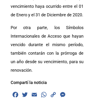
vencimiento haya ocurrido entre el 01
de Enero y el 31 de Diciembre de 2020.
Por otra parte, los Símbolos
Internacionales de Acceso que hayan
vencido durante el mismo período,
también contarán con la prórroga de
un año desde su vencimiento, para su
renovación.
Compartí la noticia
F
T
E
W
C
M
a
wi
m
h
o
e