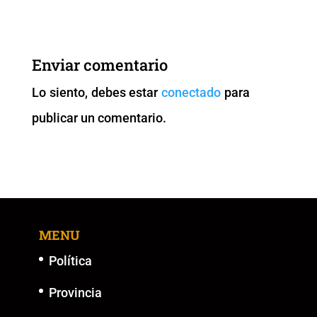
c
tt
ai
at
p
ss
e
er
l
s
y
e
b
A
Li
n
Enviar comentario
o
p
n
g
Lo siento, debes estar
conectado
para
o
p
k
er
publicar un comentario.
k
MENU
Política
Provincia