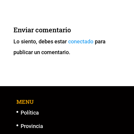
c
tt
ai
at
p
ss
e
er
l
s
y
e
b
A
Li
n
Enviar comentario
o
p
n
g
Lo siento, debes estar
conectado
para
o
p
k
er
publicar un comentario.
k
MENU
Política
Provincia