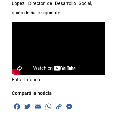
López, Director de Desarrollo Social,
quién decía lo siguiente :
Foto : Infouco
Compartí la noticia
F
T
E
W
C
M
a
wi
m
h
o
e