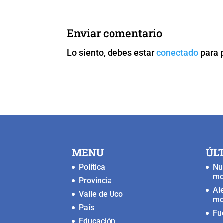
e
er
l
s
y
e
b
A
Li
n
Enviar comentario
o
p
n
g
Lo siento, debes estar
conectado
para 
o
p
k
er
k
MENU
ÚL
Política
Nu
mo
Provincia
Al
Valle de Uco
mo
País
Fu
Educación