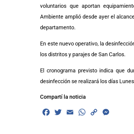
voluntarios que aportan equipamient
Ambiente amplió desde ayer el alcance 
departamento.
En este nuevo operativo, la desinfecció
los distritos y parajes de San Carlos.
El cronograma previsto indica que dur
desinfección se realizará los días Lunes 
Compartí la noticia
F
T
E
W
C
M
a
wi
m
h
o
e
c
tt
ai
at
p
ss