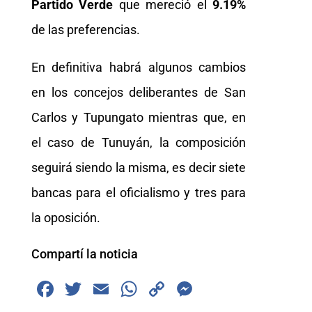
Partido Verde
que mereció el
9.19%
de las preferencias.
En definitiva habrá algunos cambios
en los concejos deliberantes de San
Carlos y Tupungato mientras que, en
el caso de Tunuyán, la composición
seguirá siendo la misma, es decir siete
bancas para el oficialismo y tres para
la oposición.
Compartí la noticia
F
T
E
W
C
M
a
wi
m
h
o
e