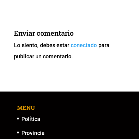
c
tt
ai
at
p
ss
e
er
l
s
y
e
b
A
Li
n
Enviar comentario
o
p
n
g
Lo siento, debes estar
conectado
para
o
p
k
er
publicar un comentario.
k
MENU
Política
Provincia