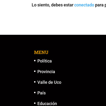
o
p
n
g
Lo siento, debes estar
conectado
para 
o
p
k
er
k
MENU
Política
Provincia
Valle de Uco
País
Educación