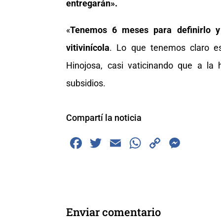
entregarán».
«
Tenemos 6 meses para definirlo y 
vitivinícola
. Lo que tenemos claro es
Hinojosa, casi vaticinando que a la 
subsidios.
Compartí la noticia
F
T
E
W
C
M
a
wi
m
h
o
e
c
tt
ai
at
p
ss
e
er
l
s
y
e
b
A
Li
n
Enviar comentario