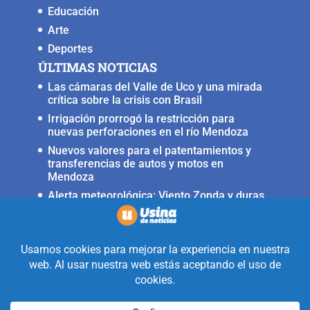
Educación
Arte
Deportes
ÚLTIMAS NOTICIAS
Las cámaras del Valle de Uco y una mirada
crítica sobre la crisis con Brasil
Irrigación prorrogó la restricción para
nuevas perforaciones en el río Mendoza
Nuevos valores para el patentamientos y
transferencias de autos y motos en
Mendoza
Alerta meteorológica: Viento Zonda y duras
condiciones en alta montaña
Fuerte terremoto muy cerca del Valle de
Uco, ocurrió anoche
Realizado con la mirada equidistante de
alguien a quién solo le interesa
informar que ocurre en Valle de Uco.