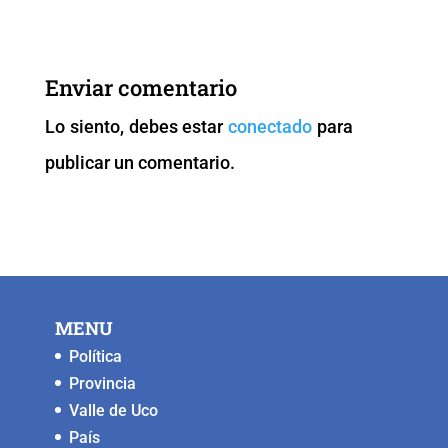
c
tt
ai
at
p
ss
e
er
l
s
y
e
b
A
Li
n
Enviar comentario
o
p
n
g
Lo siento, debes estar
conectado
para
o
p
k
er
publicar un comentario.
k
MENU
Política
Provincia
Valle de Uco
País