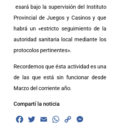
esará bajo la supervisión del Instituto
Provincial de Juegos y Casinos y que
habrá un «estricto seguimiento de la
autoridad sanitaria local mediante los
protocolos pertinentes».
Recordemos que ésta actividad es una
de las que está sin funcionar desde
Marzo del corriente año.
Compartí la noticia
F
T
E
W
C
M
a
wi
m
h
o
e