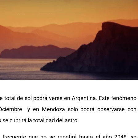
e total de sol podrá verse en Argentina. Este fenómeno
e Dciembre y en Mendoza solo podrá observarse con
 se cubrirá la totalidad del astro.
co frecuente que no se repetirá hasta el año 2048, se