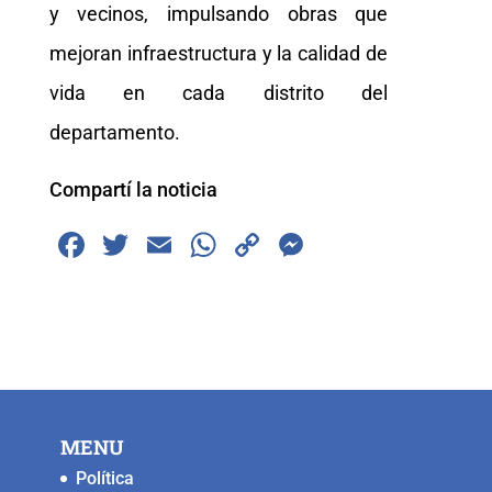
y vecinos, impulsando obras que
mejoran infraestructura y la calidad de
vida en cada distrito del
departamento.
Compartí la noticia
F
T
E
W
C
M
a
wi
m
h
o
e
c
tt
ai
at
p
ss
e
er
l
s
y
e
b
A
Li
n
o
p
n
g
MENU
o
p
k
er
Política
k