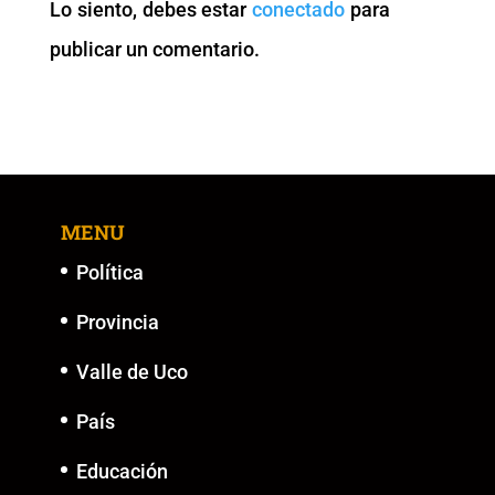
Lo siento, debes estar
conectado
para
o
p
k
er
publicar un comentario.
k
MENU
Política
Provincia
Valle de Uco
País
Educación