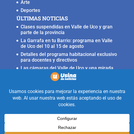
Arte
Deportes
ÚLTIMAS NOTICIAS
Clases suspendidas en Valle de Uco y gran
parte de la provincia
La Garrafa en tu Barrio: programa en Valle
de Uco del 10 al 15 de agosto
Detalles del programa habitacional exclusivo
para docentes y directivos
Las cámaras del Valle de Uco y una mirada
crítica sobre la crisis con Brasil
Irrigación prorrogó la restricción para
nuevas perforaciones en el río Mendoza
Realizado con la mirada equidistante de
alguien a quién solo le interesa
informar que ocurre en Valle de Uco.
Diseñado y Desarrollado por
Legion Design