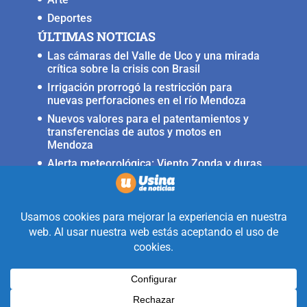
Deportes
ÚLTIMAS NOTICIAS
Las cámaras del Valle de Uco y una mirada
crítica sobre la crisis con Brasil
Irrigación prorrogó la restricción para
nuevas perforaciones en el río Mendoza
Nuevos valores para el patentamientos y
transferencias de autos y motos en
Mendoza
Alerta meteorológica: Viento Zonda y duras
condiciones en alta montaña
Fuerte terremoto muy cerca del Valle de
Uco, ocurrió anoche
Realizado con la mirada equidistante de
alguien a quién solo le interesa
informar que ocurre en Valle de Uco.